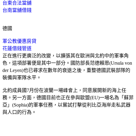
台東合法當舖
台南當舖借錢
德國
軍公教優惠房貸
花蓮借錢管道
正在進行更廣泛的改變，以擴張其在歐洲與北約中的軍事角
色，這項部署便是其中一部分。國防部長范德賴恩(Ursula von
der Leyen)也已尋求在數年的衰退之後，重整德國武裝部隊的
裝備與軍隊水平。
北約成員國7月份在波蘭一場峰會上，同意展開新的海上任
務。另一方面，德國目前也正在參與歐盟(EU)一場名為「蘇菲
亞」(Sophia)的軍事任務，以嘗試打擊從利比亞海岸走私武器
與人口的行為。