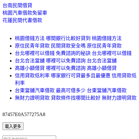
台南民間借貸
桃園汽車借款免留車
花蓮民間代書借款
桃園借錢方法 哪間銀行比較好貸到 桃園借錢方法
原住民青年貸款 民間貸款安全嗎 原住民青年貸款
台北哪裡可以借錢 免費諮詢的秘訣 台北哪裡可以借錢
台北合法當舖 哪裡可以免費諮詢 台北合法當舖
高雄小額借貸 哪裡可以免費諮詢 高雄小額借貸
信用貸款低利率 哪家銀行可貸最多且最優惠 信用貸款低
利率
台東當鋪汽車借款 最高可借多少 台東當鋪汽車借款
無財力證明貸款 貸款條件找哪間比較好 無財力證明貸款
87457E0A577275A8
載入更多