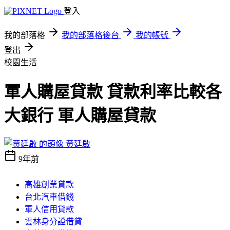
登入
我的部落格
我的部落格後台
我的帳號
登出
校園生活
軍人購屋貸款 貸款利率比較各
大銀行 軍人購屋貸款
黃廷啟
9年前
高雄創業貸款
台北汽車借錢
軍人信用貸款
雲林身分證借貸